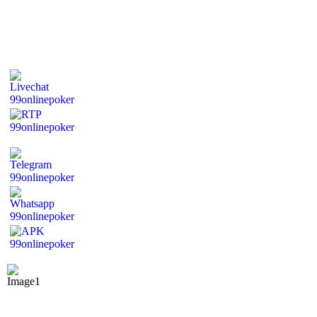
Turnamen
Jadwal (WIB)
Total Pemenang
Total Hadiah (RP)
1
00:00 - 17:59
23.100
4,950,000,000
2
06:00 - 23:59
24.750
8,250,000,000
TOTAL
47.850
13,200,000,000
SLOT MANIA Turnamen Harian 1
Kemenangan Spin Tunggal Tertinggi/Nilai Taruhan yang Disesuaikan
00:00 - 17:59 WIB
Peringkat
Hadiah (RP)
Total Pemenang
Total Hadiah (RP)
1
3,000,000
1
3,000,000
2
2,000,000
1
2,000,000
3-4
1,000,000
2
2,000,000
5-8
500,000
4
2,000,000
9-16
300,000
8
2,400,000
17-34
100,000
18
1,800,000
35-70
50,000
36
1,800,000
TOTAL
70
15,000,000
Syarat dan Ketentuan:
1. SLOT MANIA Turnamen oleh Pragmatic Play dan Fat Panda dengan hadiah senilai Rp
4.95 Miliar akan dibagikan kepada 23.100 Pemain Teratas yang memiliki skor tertinggi di
papan peringkat selama periode promosi.
2. SLOT MANIA Turnamen dimulai dari 17/02/2026 hingga 12/01/2027, setiap hari antara
00:00 - 17:59 WIB.
3. Permainan yang berpartisipasi semua game
Pragmatic Play & Fat Panda
. Kecuali
semua game Arcade, Diamonds are Forever 3 lines, Irish Charms, Money Roll, dan