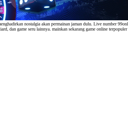
enghadirkan nostalgia akan permainan jaman dulu. Live number 99onli
liard, dan game seru lainnya. mainkan sekarang game online terpopuler