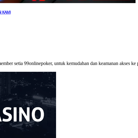
 KAMI
tuk kemudahan dan keamanan akses ke permainan segera download aplik