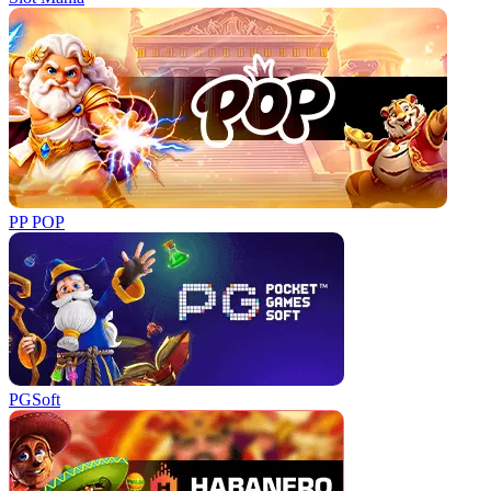
PP POP
PGSoft