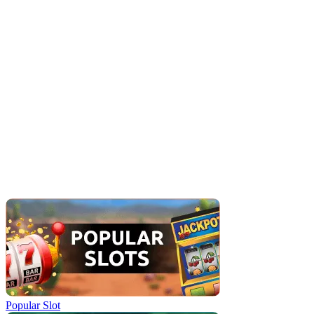
Popular Slot